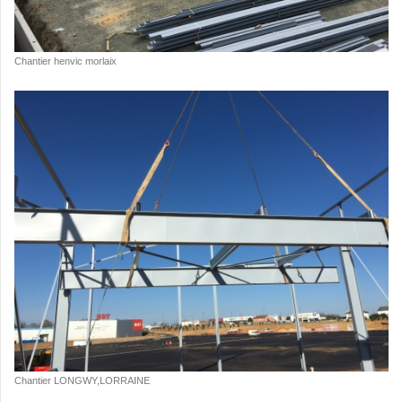
Chantier henvic morlaix
Chantier LONGWY,LORRAINE