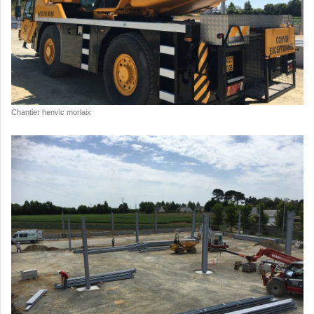
Chantier henvic morlaix